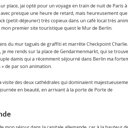
sur place, jai opté pour un voyage en train de nuit de Paris à
of avec presque une heure de retard, mais heureusement que 
ck (petit-déjeuner) très copieux dans un café local très anim
de mon premier site touristique quest le Mur de Berlin.
pans du mur tagués de graffiti et marrête Checkpoint Charlie.
, je me rends sur la place de Gendarmenmarkt, qui se trouv
 couple damis qui a récemment séjourné dans Berlin ma forte
» de par son animation.
 la visite des deux cathédrales qui dominaient majestueuseme
ournée en beauté, en arrivant à la porte de Porte de
ande
it de mon séjour dans la capitale allemande, car à la hauteur d