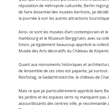
réputation de métropole culturelle, Berlin regor
de faire lessentiel des musées berlinois, jai déci
la journée à voir les autres attractions touristiques
Ainsi, ce sont les musées d’art contemporain et l
Hambourg et le Museum Berggruen, avec sa collect
Sinon, jai également beaucoup apprécié la collect
Musée des Arts décoratifs du Château de Köpenic
Quant aux monuments historiques et architecturaux
de lensemble de ces sites est payante, jai surt
Reichstag, la Gedächtniskirche, le château de Cha
Mais ce que jai particulièrement apprécié dans Ber
les jardins et les espaces verts ny manquent pas. A
assourdissants des centres-ville, je recommande 