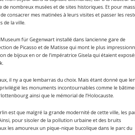
ge de nombreux musées et de sites historiques. Et pour mas
dé de consacrer mes matinées à leurs visites et passer les rest
 de la ville.
e Museum für Gegenwart installé dans lancienne gare de
ion de Picasso et de Matisse qui mont le plus impressionn
ion de bijoux en or de l’impératrice Gisela qui étaient exposé
k.
, il ny a que lembarras du choix. Mais étant donné que le
out privilégié les monuments incontournables comme le bâtime
rlottenbourg ainsi que le mémorial de l’Holocauste.
lin est que malgré la grande modernité de cette ville, les pa
insi, pour sisoler de la pollution urbaine et des bruits
aux les amoureux un pique-nique bucolique dans le parc du