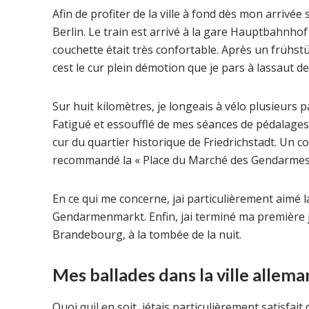
Afin de profiter de la ville à fond dès mon arrivée 
Berlin. Le train est arrivé à la gare Hauptbahnh
couchette était très confortable. Après un frühstü
cest le cur plein démotion que je pars à lassaut 
Sur huit kilomètres, je longeais à vélo plusieurs 
Fatigué et essoufflé de mes séances de pédalages
cur du quartier historique de Friedrichstadt. Un
recommandé la « Place du Marché des Gendarmes 
En ce qui me concerne, jai particulièrement aimé
Gendarmenmarkt. Enfin, jai terminé ma première j
Brandebourg, à la tombée de la nuit.
Mes ballades dans la ville allem
Quoi quil en soit, jétais particulièrement satisfa