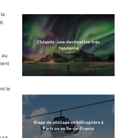
la
é,
L’Islande : une destination très
tendance
e au
ment
nt le
Stage de pilotage en hélicoptère à
Paris ou en Île-de-France
e sa