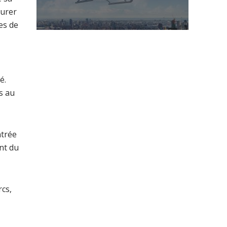
surer
es de
é.
s au
ntrée
nt du
rcs,